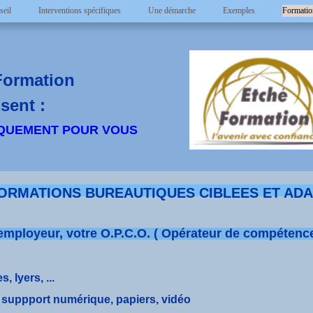
seil
Interventions spécifiques
Une démarche
Exemples
Formatio
Formation
sent :
QUEMENT POUR VOUS
ORMATIONS BUREAUTIQUES CIBLEES ET AD
e employeur, votre O.P.C.O. ( Opérateur de compétence
, lyers, ...
n suppport numérique, papiers, vidéo