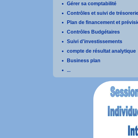
Gérer sa comptabilité
Contrôles et suivi de trésoreri
Plan de financement et prévis
Contrôles Budgétaires
Suivi d'investissements
compte de résultat analytique
Business plan
...