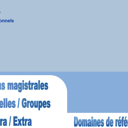
e
ionnels